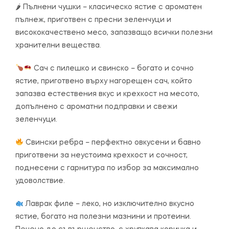
🌶 Пълнени чушки – класическо ястие с ароматен
пълнеж, приготвен с пресни зеленчуци и
висококачествено месо, запазващо всички полезни
хранителни вещества.
Сач с пилешко и свинско – богато и сочно
ястие, приготвено върху нагорещен сач, който
запазва естествения вкус и крехкост на месото,
допълнено с ароматни подправки и свежи
зеленчуци.
Свински ребра – перфектно овкусени и бавно
приготвени за неустоима крехкост и сочност,
поднесени с гарнитура по избор за максимално
удоволствие.
Лаврак филе – леко, но изключително вкусно
ястие, богато на полезни мазнини и протеини.