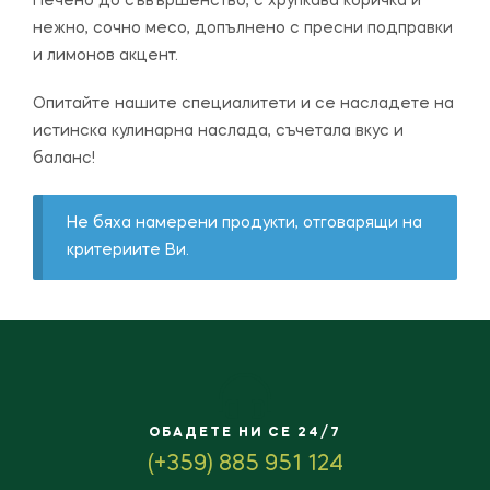
Печено до съвършенство, с хрупкава коричка и
нежно, сочно месо, допълнено с пресни подправки
и лимонов акцент.
Опитайте нашите специалитети и се насладете на
истинска кулинарна наслада, съчетала вкус и
баланс!
Не бяха намерени продукти, отговарящи на
критериите Ви.
ОБАДЕТЕ НИ СЕ 24/7
(+359) 885 951 124