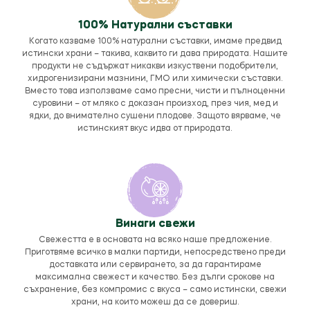
100% Натурални съставки
Когато казваме 100% натурални съставки, имаме предвид
истински храни – такива, каквито ги дава природата. Нашите
продукти не съдържат никакви изкуствени подобрители,
хидрогенизирани мазнини, ГМО или химически съставки.
Вместо това използваме само пресни, чисти и пълноценни
суровини – от мляко с доказан произход, през чия, мед и
ядки, до внимателно сушени плодове. Защото вярваме, че
истинският вкус идва от природата.
Винаги свежи
Свежестта е в основата на всяко наше предложение.
Приготвяме всичко в малки партиди, непосредствено преди
доставката или сервирането, за да гарантираме
максимална свежест и качество. Без дълги срокове на
съхранение, без компромис с вкуса – само истински, свежи
храни, на които можеш да се довериш.