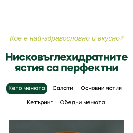
Кое е най-здравословно и вкусно?
Нисковъглехидратните
ястия са перфектни
Кето менюта
Салати
Основни ястия
Кетъринг
Обедни менюта