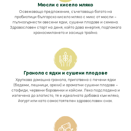
Мюсли с кисело мляко
Освежаващо предложение, съчетаващо богато на
пробиотици българско кисело мляко с микс от мюсли –
пълнозърнести овесени ядки, сушени плодове и семена.
Здравословен старт на деня, който дава енергия, подпомага
храносмилането и засища трайно.
Гранола с ядки и сушени плодове
Хрупкава домашна гранола, приготвена с печени ядки
(бадеми, лешници, орехи) и ароматни сушени плодове –
стафиди, червени боровинки и кайсии. Леко подсладена и
изпечена до златисто, тя е идеалната добавка към мляко,
йогурт или като самостоятелен здравословен снак.