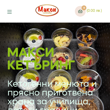
0
(0.00 лв.)
МАКСИ
КЕТЪРИНГ
Кетогенни менюта и
прясно приготвена
храна за училища,