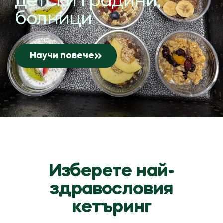
детски градини,
болници
Научи повече
Изберете най-
здравословия
кетъринг