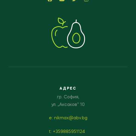
АДРЕС
гр. София,
ул. „Аксаков“ 10
е: nikmax@abv.bg
t: +359885951124